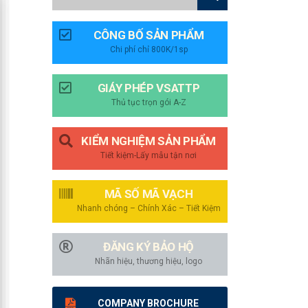
CÔNG BỐ SẢN PHẨM
Chi phí chỉ 800K/1sp
GIÁY PHÉP VSATTP
Thủ tục trọn gói A-Z
KIỂM NGHIỆM SẢN PHẨM
Tiết kiệm-Lấy mẫu tận nơi
MÃ SỐ MÃ VẠCH
Nhanh chóng – Chính Xác – Tiết Kiệm
ĐĂNG KÝ BẢO HỘ
Nhãn hiệu, thương hiệu, logo
COMPANY BROCHURE