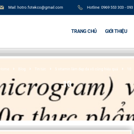
Mail: hotro.fotekco@gmail.com
Hotline: 0969 553 303 - 093
TRANG CHỦ
GIỚI THIỆU
Home
Blog
Tin tức
5 vitamin làm đẹp da vô cùng hiệu quả
10
10