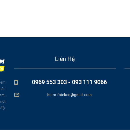
Liên Hệ
0969 553 303 - 093 111 9066
iểm
 sản
hotro.fotekco@gmail.com
Nam.
 một
 độ,