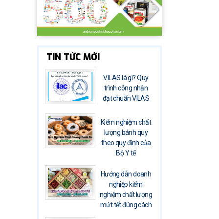
TIN TỨC MỚI
VILAS là gì? Quy
trình công nhận
đạt chuẩn VILAS
Kiểm nghiệm chất
lượng bánh quy
theo quy định của
Bộ Y tế
Hướng dẫn doanh
nghiệp kiểm
nghiệm chất lượng
mứt tết đúng cách