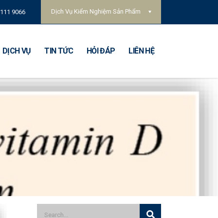
Dịch Vụ Kiểm Nghiệm Sản Phẩm
 111 9066
DỊCH VỤ
TIN TỨC
HỎI ĐÁP
LIÊN HỆ