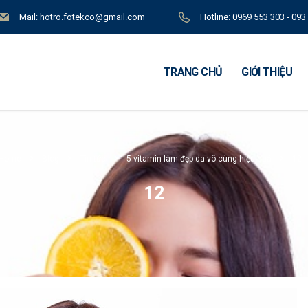
Mail: hotro.fotekco@gmail.com
Hotline: 0969 553 303 - 093
TRANG CHỦ
GIỚI THIỆU
Home
Blog
Tin tức
5 vitamin làm đẹp da vô cùng hiệu quả
12
12