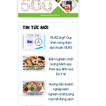
TIN TỨC MỚI
VILAS là gì? Quy
trình công nhận
đạt chuẩn VILAS
Kiểm nghiệm chất
lượng bánh quy
theo quy định của
Bộ Y tế
Hướng dẫn doanh
nghiệp kiểm
nghiệm chất lượng
mứt tết đúng cách