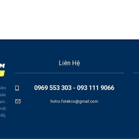
Liên Hệ
0969 553 303 - 093 111 9066
iểm
 sản
hotro.fotekco@gmail.com
Nam.
 một
 độ,