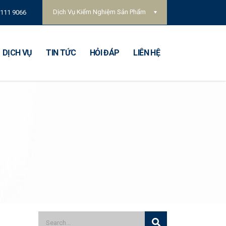
Dịch Vụ Kiểm Nghiệm Sản Phẩm
 111 9066
DỊCH VỤ
TIN TỨC
HỎI ĐÁP
LIÊN HỆ