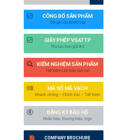
CÔNG BỐ SẢN PHẨM
Chi phí chỉ 800K/1sp
GIÁY PHÉP VSATTP
Thủ tục trọn gói A-Z
KIỂM NGHIỆM SẢN PHẨM
Tiết kiệm-Lấy mẫu tận nơi
MÃ SỐ MÃ VẠCH
Nhanh chóng – Chính Xác – Tiết Kiệm
ĐĂNG KÝ BẢO HỘ
Nhãn hiệu, thương hiệu, logo
COMPANY BROCHURE