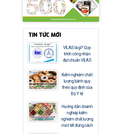
TIN TỨC MỚI
VILAS là gì? Quy
trình công nhận
đạt chuẩn VILAS
Kiểm nghiệm chất
lượng bánh quy
theo quy định của
Bộ Y tế
Hướng dẫn doanh
nghiệp kiểm
nghiệm chất lượng
mứt tết đúng cách