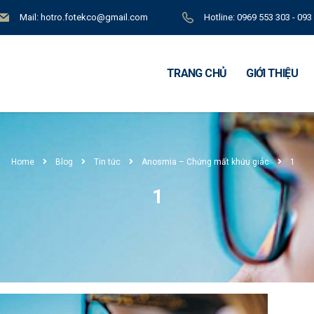
Mail: hotro.fotekco@gmail.com
Hotline: 0969 553 303 - 093
TRANG CHỦ
GIỚI THIỆU
Home
Blog
Tin tức
Anosmia – Chứng mất khứu giác
1
1