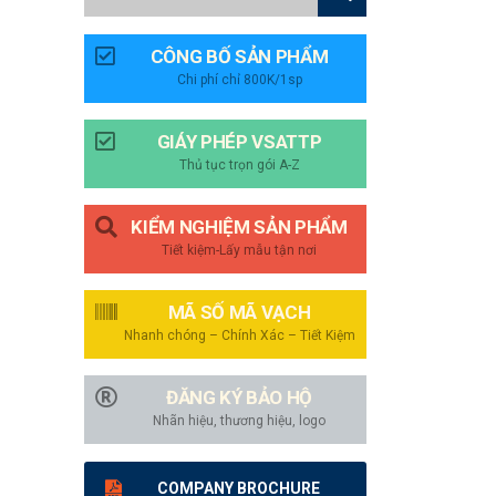
CÔNG BỐ SẢN PHẨM
Chi phí chỉ 800K/1sp
GIÁY PHÉP VSATTP
Thủ tục trọn gói A-Z
KIỂM NGHIỆM SẢN PHẨM
Tiết kiệm-Lấy mẫu tận nơi
MÃ SỐ MÃ VẠCH
Nhanh chóng – Chính Xác – Tiết Kiệm
ĐĂNG KÝ BẢO HỘ
Nhãn hiệu, thương hiệu, logo
COMPANY BROCHURE