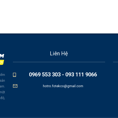
Liên Hệ
0969 553 303 - 093 111 9066
iểm
 sản
hotro.fotekco@gmail.com
Nam.
 một
 độ,