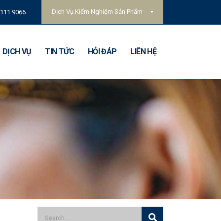
Dịch Vụ Kiểm Nghiệm Sản Phẩm
 111 9066
DỊCH VỤ
TIN TỨC
HỎI ĐÁP
LIÊN HỆ