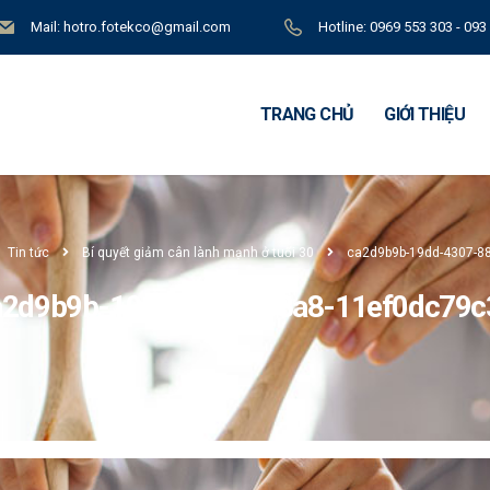
Mail: hotro.fotekco@gmail.com
Hotline: 0969 553 303 - 093
TRANG CHỦ
GIỚI THIỆU
Tin tức
Bí quyết giảm cân lành mạnh ở tuổi 30
ca2d9b9b-19dd-4307-8
a2d9b9b-19dd-4307-88a8-11ef0dc79c