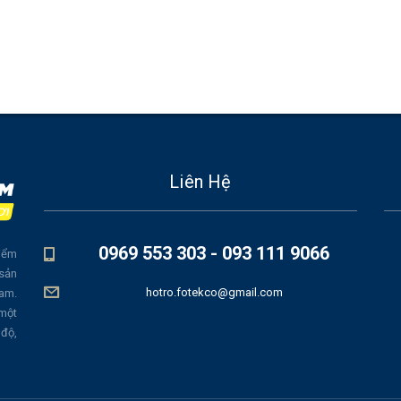
Liên Hệ
0969 553 303 - 093 111 9066
iểm
 sản
hotro.fotekco@gmail.com
Nam.
 một
 độ,