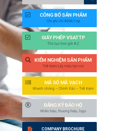
CÔNG BỐ SẢN PHẨM
Chi phí chỉ 800K/1sp
GIÁY PHÉP VSATTP
Thủ tục trọn gói A-Z
KIỂM NGHIỆM SẢN PHẨM
Tiết kiệm-Lấy mẫu tận nơi
MÃ SỐ MÃ VẠCH
Nhanh chóng – Chính Xác – Tiết Kiệm
ĐĂNG KÝ BẢO HỘ
Nhãn hiệu, thương hiệu, logo
COMPANY BROCHURE