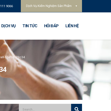
Dịch Vụ Kiểm Nghiệm Sản Phẩm
 111 9066
DỊCH VỤ
TIN TỨC
HỎI ĐÁP
LIÊN HỆ
8a8-11ef0dc79c34
34