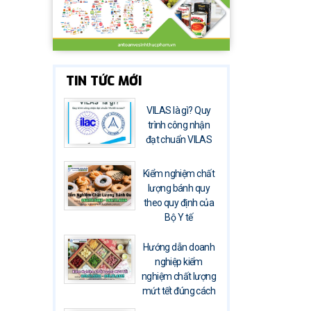
TIN TỨC MỚI
VILAS là gì? Quy
trình công nhận
đạt chuẩn VILAS
Kiểm nghiệm chất
lượng bánh quy
theo quy định của
Bộ Y tế
Hướng dẫn doanh
nghiệp kiểm
nghiệm chất lượng
mứt tết đúng cách