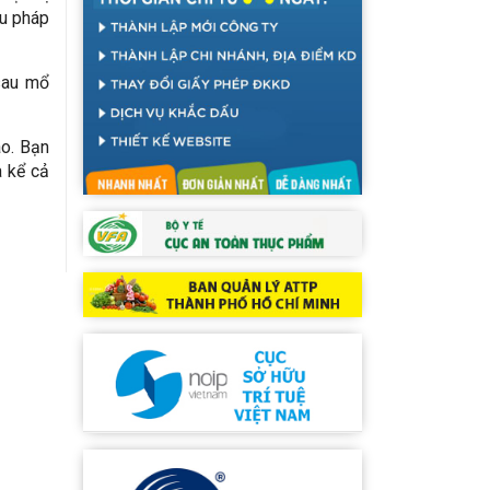
ệu pháp
sau mổ
ao. Bạn
à kể cả