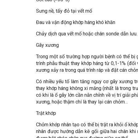
Sưng nề, tấy đỏ tại vết mổ
Đau và vận động khớp háng khó khăn
Chảy dịch qua vết mổ hoặc chân sonde dẫn lưu
Gãy xương
Trong một số trường hợp người bệnh có thể bị
trình phẫu thuật thay khớp háng từ 0,1-1% (đối
xương xảy ra trong quá trình ráp và đặt cán chỏ
Có nhiều yếu tố làm tăng nguy cơ gãy xương t
thay khớp háng không xi măng (nhất là trong trư
có khi là ổ gãy lớn cần nắn chỉnh về vị trí giải p
xương, hoặc thậm chí là thay lại cán chỏm…
Trật khớp
Chỏm khớp nhân tạo có thể bị trật ra khỏi ổ kh
nhân được hướng dẫn kê gối giữa hai chân khi