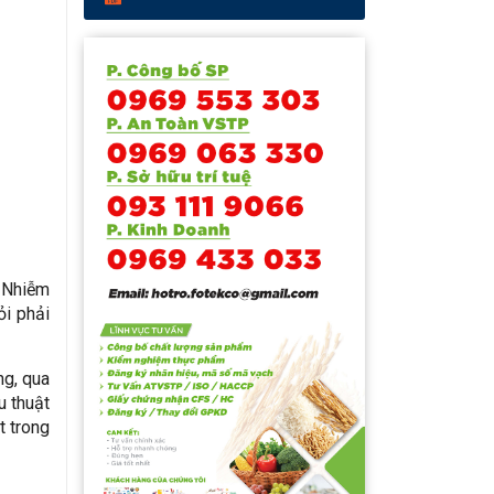
. Nhiễm
ỏi phải
ng, qua
u thuật
t trong