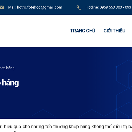
Mail: hotro.fotekco@gmail.com
Hotline: 0969 553 303 - 093
TRANG CHỦ
GIỚI THIỆU
khớp háng
p háng
ị hiệu quả cho những tổn thương khớp háng không thể điều trị b