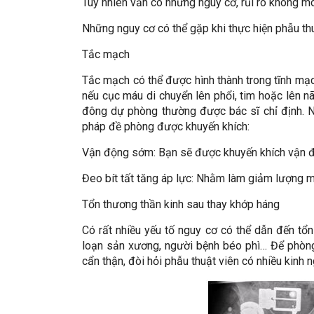
Tuy nhiên vẫn có những nguy cơ, rủi ro không 
Những nguy cơ có thể gặp khi thực hiện phẫu th
Tắc mạch
Tắc mạch có thể được hình thành trong tĩnh mạc
nếu cục máu di chuyển lên phổi, tim hoặc lên n
đông dự phòng thường được bác sĩ chỉ định. N
pháp đề phòng được khuyến khích:
Vận động sớm: Bạn sẽ được khuyến khích vận đ
Đeo bít tất tăng áp lực: Nhằm làm giảm lượng 
Tổn thương thần kinh sau thay khớp háng
Có rất nhiều yếu tố nguy cơ có thể dẫn đến tổn
loạn sản xương, người bệnh béo phì… Để phòng
cẩn thận, đòi hỏi phẫu thuật viên có nhiều kinh 