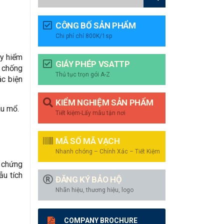
CÔNG BỐ SẢN PHẨM
Chi phí chỉ 800K/1sp
uy hiểm
GIÁY PHÉP VSATTP
c chống
Thủ tục trọn gói A-Z
ác biện
KIỂM NGHIỆM SẢN PHẨM
au mổ.
Tiết kiệm-Lấy mẫu tận nơi
MÃ SỐ MÃ VẠCH
Nhanh chóng – Chính Xác – Tiết Kiệm
, chứng
ẫu tích
ĐĂNG KÝ BẢO HỘ
Nhãn hiệu, thương hiệu, logo
COMPANY BROCHURE