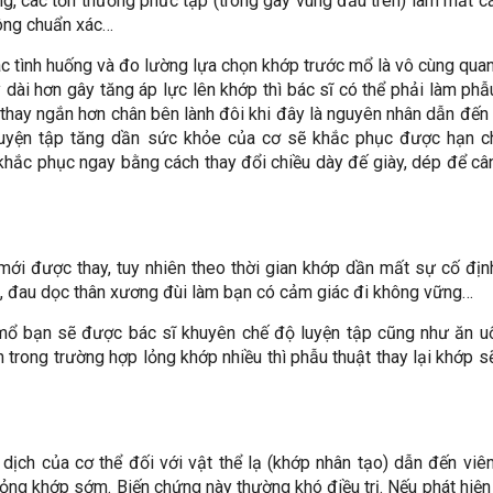
g, các tổn thương phức tạp (trong gãy vùng đầu trên) làm mất 
hông chuẩn xác…
ác tình huống và đo lường lựa chọn khớp trước mổ là vô cùng quan
dài hơn gây tăng áp lực lên khớp thì bác sĩ có thể phải làm phẫ
thay ngắn hơn chân bên lành đôi khi đây là nguyên nhân dẫn đến
luyện tập tăng dần sức khỏe của cơ sẽ khắc phục được hạn ch
khắc phục ngay bằng cách thay đổi chiều dày đế giày, dép để câ
mới được thay, tuy nhiên theo thời gian khớp dần mất sự cố đị
g, đau dọc thân xương đùi làm bạn có cảm giác đi không vững…
mổ bạn sẽ được bác sĩ khuyên chế độ luyện tập cũng như ăn u
n trong trường hợp lỏng khớp nhiều thì phẫu thuật thay lại khớp 
dịch của cơ thể đối với vật thể lạ (khớp nhân tạo) dẫn đến vi
lỏng khớp sớm. Biến chứng này thường khó điều trị. Nếu phát hiện