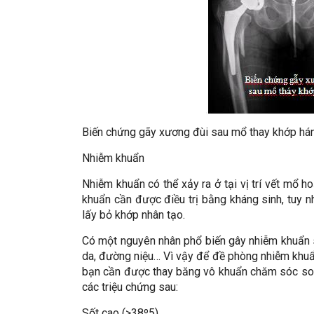
Biến chứng gãy xương đùi sau mổ thay khớp há
Nhiễm khuẩn
Nhiễm khuẩn có thể xảy ra ở tại vị trí vết mổ
khuẩn cần được điều trị bằng kháng sinh, tuy 
lấy bỏ khớp nhân tạo.
Có một nguyên nhân phổ biến gây nhiễm khuẩn 
da, đường niệu… Vì vậy để đề phòng nhiễm khuẩn
bạn cần được thay băng vô khuẩn chăm sóc son
các triệu chứng sau:
Sốt cao (>38º5)