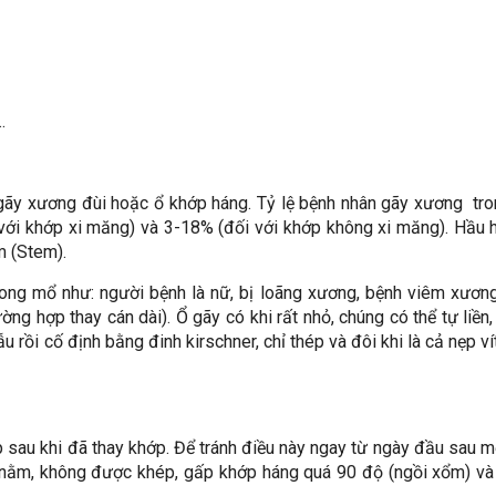
…
 gãy xương đùi hoặc ổ khớp háng. Tỷ lệ bệnh nhân gãy xương tr
 với khớp xi măng) và 3-18% (đối với khớp không xi măng). Hầu 
m (Stem).
rong mổ như: người bệnh là nữ, bị loãng xương, bệnh viêm xươn
ờng hợp thay cán dài). Ổ gãy có khi rất nhỏ, chúng có thể tự liền
hẫu rồi cố định bằng đinh kirschner, chỉ thép và đôi khi là cả nẹp ví
ớp sau khi đã thay khớp. Để tránh điều này ngay từ ngày đầu sau 
 nằm, không được khép, gấp khớp háng quá 90 độ (ngồi xổm) v