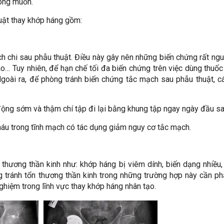
mong muốn.
uật thay khớp háng gồm:
h chi sau phẫu thuật. Điều này gây nên những biến chứng rất ng
ão… Tuy nhiên, để hạn chế tối đa biến chứng trên việc dùng thuố
goài ra, để phòng tránh biến chứng tắc mạch sau phẫu thuật, c
ộng sớm và thậm chí tập đi lại bằng khung tập ngay ngày đầu s
máu trong tĩnh mạch có tác dụng giảm nguy cơ tắc mạch.
 thương thần kinh như: khớp háng bị viêm dính, biến dạng nhiều
 tránh tổn thương thần kinh trong những trường hợp này cần ph
nghiệm trong lĩnh vực thay khớp háng nhân tạo.