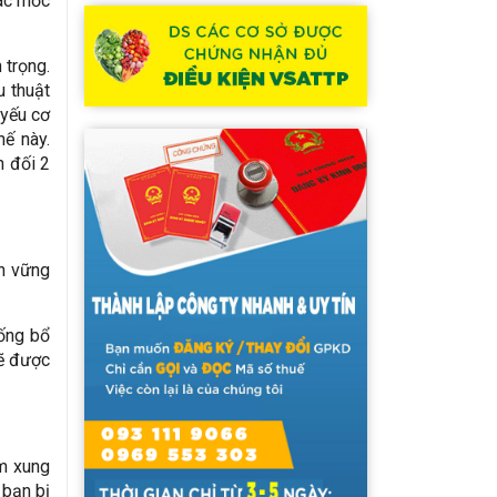
các mốc
 trọng.
u thuật
 yếu cơ
ế này.
n đối 2
nh vững
ống bổ
sẽ được
êm xung
 bạn bị