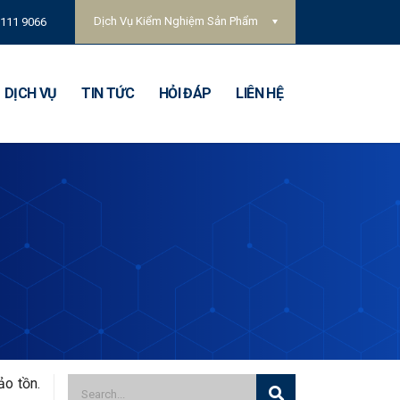
Dịch Vụ Kiểm Nghiệm Sản Phẩm
 111 9066
DỊCH VỤ
TIN TỨC
HỎI ĐÁP
LIÊN HỆ
ảo tồn.