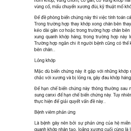
hõm khớp, vùng chỏm, co gân, cơ vùng khớp hán
vùng cổ, mấu chuyển xương đùi, kỹ thuật mổ k
Để đề phòng biến chứng này thì việc tính toán c
Trong trường hợp thay khớp xong chân bên thay 
kéo dài gân cơ hoặc trong trường hợp chân bên 
xung quanh khớp háng; trong trường hợp này 
Trường hợp ngắn chi ít người bệnh cũng có thể 
bên chân…
Lỏng khớp
Mặc dù biến chứng này ít gặp với những khớp 
chắc với xương và bị lỏng ra, gây đau khớp hán
Để hạn chế biến chứng này thông thường sau 
sung canxi để hạn chế biến chứng này. Tuy nhiê
thực hiện để giải quyết vấn đề này…
Bệnh viêm phản ứng
Là bệnh gây nên bởi sự phản ứng của hệ miễn 
quanh khớp nhân tạo, loãng xương cuối cùng là 