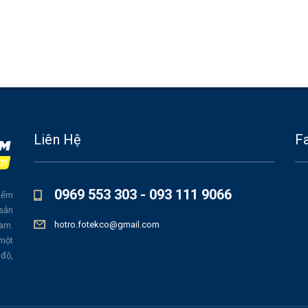
Liên Hệ
F
0969 553 303 - 093 111 9066
iểm
 sản
hotro.fotekco@gmail.com
Nam.
 một
 độ,