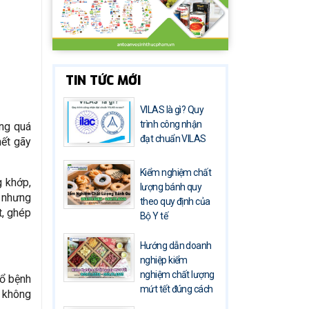
TIN TỨC MỚI
VILAS là gì? Quy
trình công nhận
ong quá
đạt chuẩn VILAS
hết gãy
Kiểm nghiệm chất
g khớp,
lượng bánh quy
, nhưng
theo quy định của
t, ghép
Bộ Y tế
Hướng dẫn doanh
nghiệp kiểm
nghiệm chất lượng
mổ bệnh
mứt tết đúng cách
à không