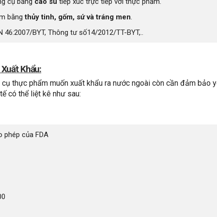
ng cụ bằng
cao su
tiếp xúc trực tiếp với thực phẩm.
ẩm bằng
thủy tinh, gốm, sứ và tráng men
.
46:2007/BYT, Thông tư số14/2012/TT-BYT,..
 Xuất Khẩu:
 cụ thực phẩm muốn xuất khẩu ra nước ngoài còn cần đảm bảo 
ế có thể liệt kê như sau:
o phép của FDA
00