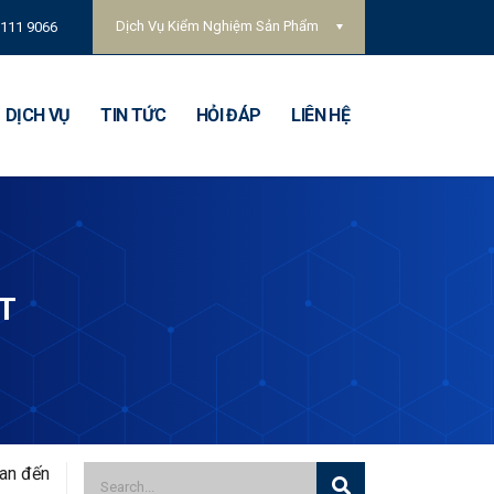
Dịch Vụ Kiểm Nghiệm Sản Phẩm
 111 9066
DỊCH VỤ
TIN TỨC
HỎI ĐÁP
LIÊN HỆ
T
uan đến