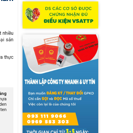
t nhiều
oại sản
ứa thực
ằng
nhựa
iden
nten