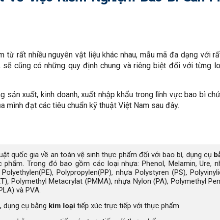
từ rất nhiều nguyên vật liệu khác nhau, mẫu mã đa dạng với rấ
ậy, sẽ cũng có những quy định chung và riêng biệt đối với từng l
ng sản xuất, kinh doanh, xuất nhập khẩu trong lĩnh vực bao bì ch
mình đạt các tiêu chuẩn kỹ thuật Việt Nam sau đây.
ật quốc gia về an toàn vệ sinh thực phẩm đối với bao bì, dụng cụ
b
ực phẩm. Trong đó bao gồm các loại nhựa: Phenol, Melamin, Ure, 
Polyethylen(PE), Polypropylen(PP), nhựa Polystyren (PS), Polyvinyl
PET), Polymethyl Metacrylat (PMMA), nhựa Nylon (PA), Polymethyl Pe
(PLA) và PVA.
ì, dụng cụ bằng
kim loại
tiếp xúc trực tiếp với thực phẩm.