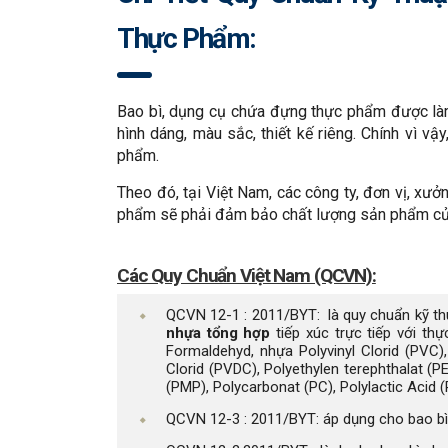
Thực Phẩm:
Bao bì, dụng cụ chứa đựng thực phẩm được làm 
hình dáng, màu sắc, thiết kế riêng. Chính vì v
phẩm.
Theo đó, tại Việt Nam, các công ty, đơn vị, xưở
phẩm sẽ phải đảm bảo chất lượng sản phẩm của 
Các Quy Chuẩn Việt Nam (QCVN):
QCVN 12-1 : 2011/BYT: là quy chuẩn kỹ thu
nhựa tổng hợp
tiếp xúc trực tiếp với th
Formaldehyd, nhựa Polyvinyl Clorid (PVC), 
Clorid (PVDC), Polyethylen terephthalat (
(PMP), Polycarbonat (PC), Polylactic Acid 
QCVN 12-3 : 2011/BYT: áp dụng cho bao b