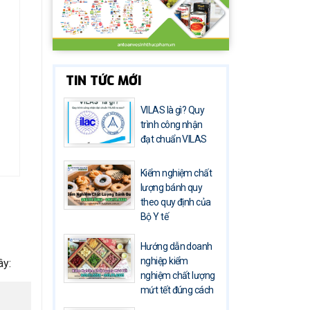
TIN TỨC MỚI
VILAS là gì? Quy
trình công nhận
đạt chuẩn VILAS
Kiểm nghiệm chất
lượng bánh quy
theo quy định của
Bộ Y tế
Hướng dẫn doanh
nghiệp kiểm
ây:
nghiệm chất lượng
mứt tết đúng cách