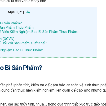
 hiểu kĩ các vấn đề này nhé.
Mục Lục:
[
Ẩn
]
 Bì Sản Phẩm?
 Sản Phẩm Thực Phẩm:
Về Việc Kiểm Nghiệm Bao Bì Sản Phẩm Thực Phẩm:
m (QCVN):
 Đối Với Sản Phẩm Xuất Khẩu:
m Nghiệm Bao Bì Thực Phẩm:
o Bì Sản Phẩm?
 cần phải phân tích, kiểm tra để đảm bảo an toàn vệ sinh thực p
m cũng cần thực hiện kiểm nghiệm liên quan để đáp ứng những q
n, dĩa sứ, thủy tinh, nhựa,… trong quá trình tiếp xúc trực tiếp ho