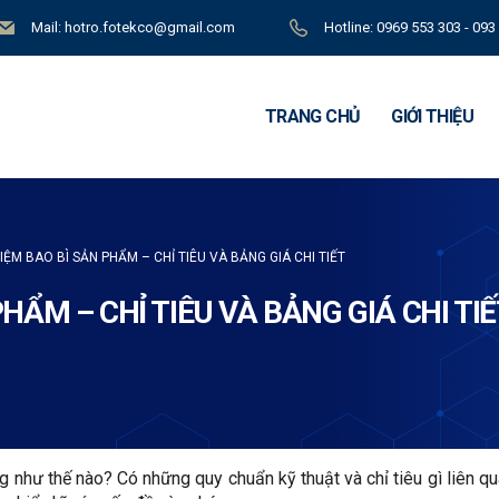
Mail: hotro.fotekco@gmail.com
Hotline: 0969 553 303 - 093
TRANG CHỦ
GIỚI THIỆU
IỆM BAO BÌ SẢN PHẨM – CHỈ TIÊU VÀ BẢNG GIÁ CHI TIẾT
HẨM – CHỈ TIÊU VÀ BẢNG GIÁ CHI TIẾ
 như thế nào? Có những quy chuẩn kỹ thuật và chỉ tiêu gì liên q