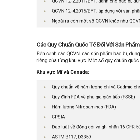
QCVN 12-2:2011/BYT: dành cho bao bì, dụ
QCVN 12-4:2015/BYT: áp dụng với sản ph
Ngoài ra còn một số QCVN khác như QCVN 
Các Quy Chuẩn Quốc Tế Đối Với Sản Phẩm
Bên cạnh các QCVN, các sản phẩm bao bì, dụng
riêng của từng khu vực. Một số quy chuẩn quốc t
Khu vực Mĩ và Canada:
Quy chuẩn về hàm lượng chì và Cadmic ch
Quy định FDA về phụ gia gián tiếp (FSSE)
Hàm lượng Nitrosamines (FDA)
CPSIA
Đạo luật về đóng gói và ghi nhãn 16 CFR 5
ASTM B117, D3359