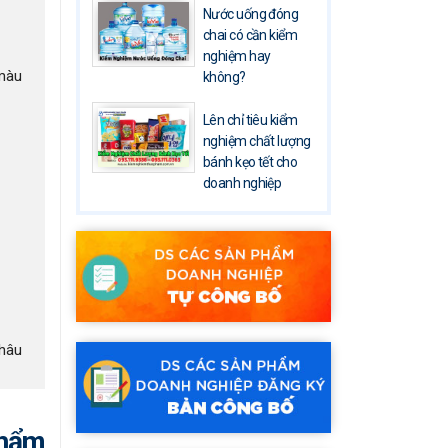
Nước uống đóng
chai có cần kiểm
nghiệm hay
 màu
không?
Lên chỉ tiêu kiểm
nghiệm chất lượng
bánh kẹo tết cho
doanh nghiệp
châu
Phẩm