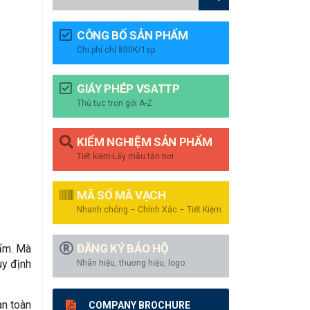
CÔNG BỐ SẢN PHẨM
Chi phí chỉ 800K/1sp
GIÁY PHÉP VSATTP
Thủ tục trọn gói A-Z
KIỂM NGHIỆM SẢN PHẨM
Tiết kiệm-Lấy mẫu tận nơi
MÃ SỐ MÃ VẠCH
Nhanh chóng – Chính Xác – Tiết Kiệm
ĐĂNG KÝ BẢO HỘ
hẩm. Mà
uy định
Nhãn hiệu, thương hiệu, logo
àn toàn
COMPANY BROCHURE