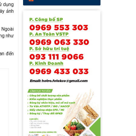
sử dụng
gây ảnh
. Ngoài
ng như
uan đến