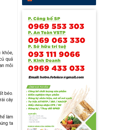
c khỏe,
 củ quả
gan mỗi
ất béo.
rái cây
thể làm
húng ta