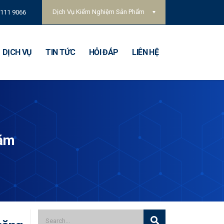
Dịch Vụ Kiểm Nghiệm Sản Phẩm
 111 9066
DỊCH VỤ
TIN TỨC
HỎI ĐÁP
LIÊN HỆ
năm