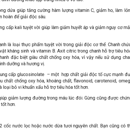
rong dứa giúp tăng cường hàm lượng vitamin C, giảm ho, làm lỏ
ần hoàn để giải độc sâu.
ng cấp kali tuyệt vời giúp làm giảm huyết áp và giảm nguy cơ m
nh là loại thực phẩm tuyệt vời trong giải độc cơ thể. Chanh chứ
t kháng sinh và vitamin B. Axit citric trong chanh hỗ trợ tiêu hó
 chanh đặc biệt giàu chất chống oxy hóa, vì vậy nếu sử dụng ch
dinh dưỡng và hương vị.
cung cấp glucosinolate – một hợp chất giải độc tố cực mạnh đ
u chất chống oxy hóa, khoáng chất, flavonoid, carotenoid, ome
loại bỏ vi khuẩn xấu hỗ trợ tiêu hóa tốt hơn.
giúp giảm lượng đường trong máu lúc đói. Gừng cũng được chứ
 tốt hơn.
 2 cốc nước lọc hoặc nước dừa tươi nguyên chất. Bạn cũng có t