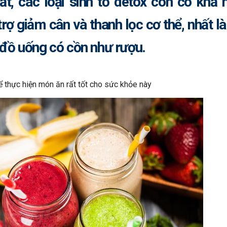
t, các loại sinh tố detox còn có khả 
rợ giảm cân và thanh lọc cơ thể, nhất là
 đồ uống có cồn như rượu.
ể thực hiện món ăn rất tốt cho sức khỏe này