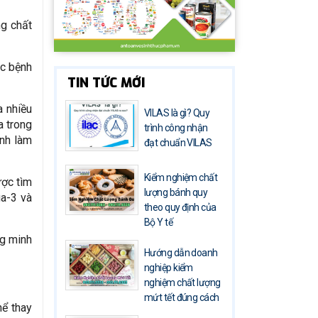
ng chất
ắc bệnh
TIN TỨC MỚI
a nhiều
VILAS là gì? Quy
a trong
trình công nhận
anh làm
đạt chuẩn VILAS
Kiểm nghiệm chất
ược tìm
lượng bánh quy
ga-3 và
theo quy định của
Bộ Y tế
ng minh
Hướng dẫn doanh
nghiệp kiểm
nghiệm chất lượng
mứt tết đúng cách
hể thay