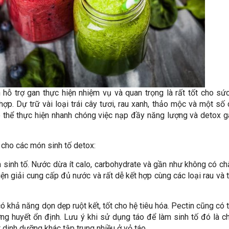
hỗ trợ gan thực hiện nhiệm vụ và quan trọng là rất tốt cho sứ
hợp. Dự trữ vài loại trái cây tươi, rau xanh, thảo mộc và một số
có thể thực hiện nhanh chóng việc nạp đầy năng lượng và detox 
 cho các món sinh tố detox:
m sinh tố. Nước dừa ít calo, carbohydrate và gần như không có ch
ện giải cung cấp đủ nước và rất dễ kết hợp cùng các loại rau và t
có khả năng dọn dẹp ruột kết, tốt cho hệ tiêu hóa. Pectin cũng có 
ng huyết ổn định. Lưu ý khi sử dụng táo để làm sinh tố đó là c
 dinh dưỡng khác tập trung nhiều ở vỏ táo.