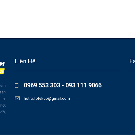
Liên Hệ
F
0969 553 303 - 093 111 9066
iểm
 sản
hotro.fotekco@gmail.com
Nam.
 một
 độ,