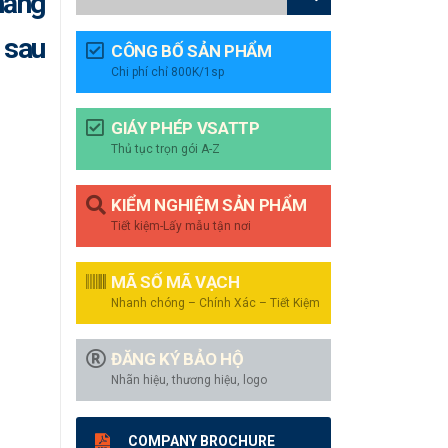
năng
 sau
CÔNG BỐ SẢN PHẨM
Chi phí chỉ 800K/1sp
GIÁY PHÉP VSATTP
Thủ tục trọn gói A-Z
KIỂM NGHIỆM SẢN PHẨM
Tiết kiệm-Lấy mẫu tận nơi
MÃ SỐ MÃ VẠCH
Nhanh chóng – Chính Xác – Tiết Kiệm
ĐĂNG KÝ BẢO HỘ
Nhãn hiệu, thương hiệu, logo
COMPANY BROCHURE