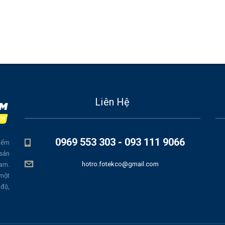
Liên Hệ
0969 553 303 - 093 111 9066
iểm
 sản
hotro.fotekco@gmail.com
Nam.
 một
 độ,