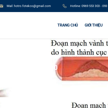
Mail: hotro.fotekco@gmail.com
Hotline: 0969 553 303 - 093
TRANG CHỦ
GIỚI THIỆU
me
Blog
Tin tức
Những điều bạn cần biết về các kiểu đau tim
1
10