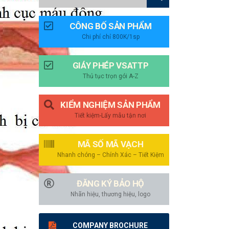
CÔNG BỐ SẢN PHẨM
Chi phí chỉ 800K/1sp
GIÁY PHÉP VSATTP
Thủ tục trọn gói A-Z
KIỂM NGHIỆM SẢN PHẨM
Tiết kiệm-Lấy mẫu tận nơi
MÃ SỐ MÃ VẠCH
Nhanh chóng – Chính Xác – Tiết Kiệm
ĐĂNG KÝ BẢO HỘ
Nhãn hiệu, thương hiệu, logo
COMPANY BROCHURE