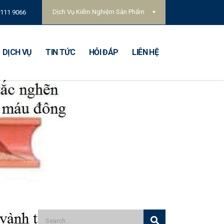
Dịch Vụ Kiểm Nghiệm Sản Phẩm
 111 9066
DỊCH VỤ
TIN TỨC
HỎI ĐÁP
LIÊN HỆ
0