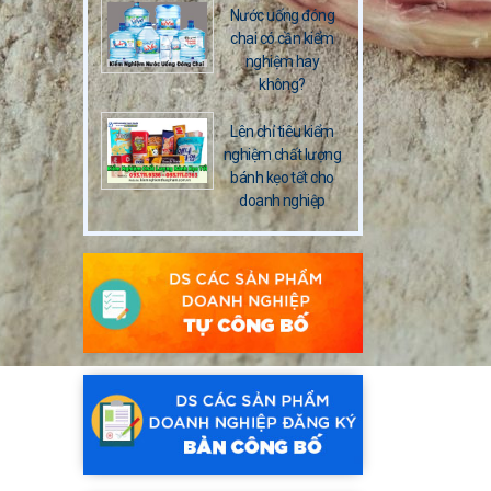
Nước uống đóng
chai có cần kiểm
nghiệm hay
không?
Lên chỉ tiêu kiểm
nghiệm chất lượng
bánh kẹo tết cho
doanh nghiệp