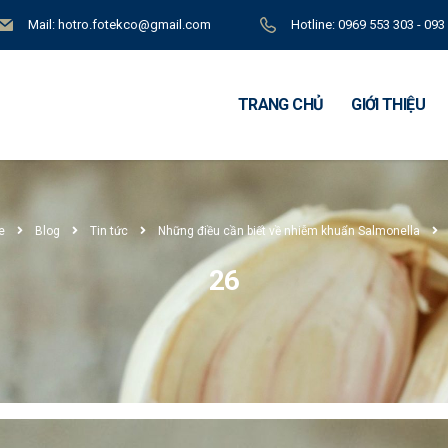
Mail: hotro.fotekco@gmail.com
Hotline: 0969 553 303 - 093
TRANG CHỦ
GIỚI THIỆU
e
Blog
Tin tức
Những điều cần biết về nhiễm khuẩn Salmonella
26