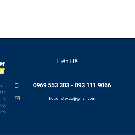
Liên Hệ
0969 553 303 - 093 111 9066
iểm
 sản
hotro.fotekco@gmail.com
Nam.
 một
 độ,