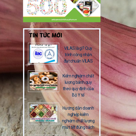
TIN TỨC MỚI
VILAS là gì? Quy
trình công nhận
đạt chuẩn VILAS
Kiểm nghiệm chất
lượng bánh quy
theo quy định của
Bộ Y tế
Hướng dẫn doanh
nghiệp kiểm
nghiệm chất lượng
mứt tết đúng cách