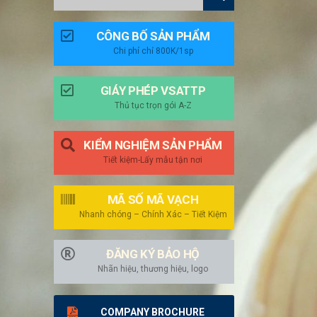
CÔNG BỐ SẢN PHẨM
Chi phí chỉ 800K/1sp
GIÁY PHÉP VSATTP
Thủ tục trọn gói A-Z
KIỂM NGHIỆM SẢN PHẨM
Tiết kiệm-Lấy mẫu tận nơi
MÃ SỐ MÃ VẠCH
Nhanh chóng – Chính Xác – Tiết Kiệm
ĐĂNG KÝ BẢO HỘ
Nhãn hiệu, thương hiệu, logo
COMPANY BROCHURE