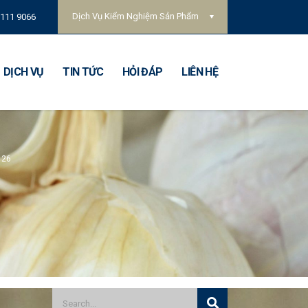
Dịch Vụ Kiểm Nghiệm Sản Phẩm
 111 9066
DỊCH VỤ
TIN TỨC
HỎI ĐÁP
LIÊN HỆ
26