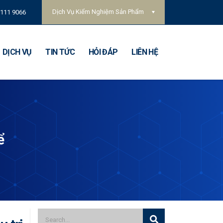
Dịch Vụ Kiểm Nghiệm Sản Phẩm
 111 9066
DỊCH VỤ
TIN TỨC
HỎI ĐÁP
LIÊN HỆ
ể