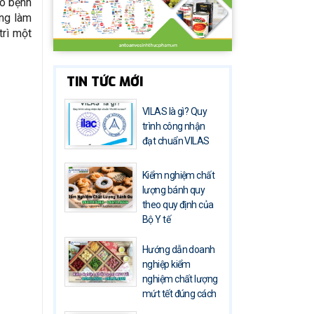
do bệnh
ũng làm
trì một
TIN TỨC MỚI
VILAS là gì? Quy
trình công nhận
đạt chuẩn VILAS
Kiểm nghiệm chất
lượng bánh quy
theo quy định của
Bộ Y tế
Hướng dẫn doanh
nghiệp kiểm
nghiệm chất lượng
mứt tết đúng cách