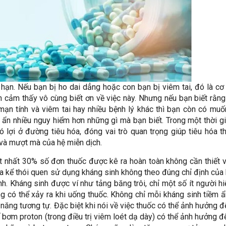
ạn. Nếu bạn bị ho dai dẳng hoặc con bạn bị viêm tai, đó là cơ
 cảm thấy vô cùng biết ơn về việc này. Nhưng nếu bạn biết rằn
 mạn tính và viêm tai hay nhiều bệnh lý khác thì bạn còn có mu
 ẩn nhiều nguy hiểm hơn những gì mà bạn biết. Trong một thời gi
 lợi ở đường tiêu hóa, đóng vai trò quan trọng giúp tiêu hóa t
và mượt mà của hệ miễn dịch.
t nhất 30% số đơn thuốc được kê ra hoàn toàn không cần thiết v
a kể thói quen sử dụng kháng sinh không theo đúng chỉ định của
h. Kháng sinh được ví như tảng băng trôi, chỉ một số ít người hi
 có thể xảy ra khi uống thuốc. Không chỉ mỗi kháng sinh tiềm 
năng tương tự. Đặc biệt khi nói về việc thuốc có thể ảnh hưởng đ
 bơm proton (trong điều trị viêm loét dạ dày) có thể ảnh hưởng đ