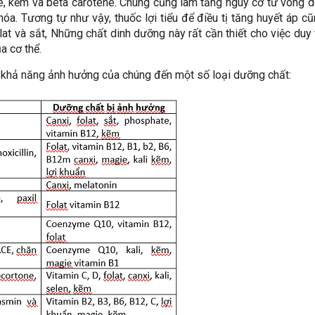
ie, kẽm và beta carotene. Chúng cũng làm tăng nguy cơ tử vong 
hóa. Tương tự như vậy, thuốc lợi tiểu để điều tị tăng huyết áp c
olat và sắt, Những chất dinh dưỡng này rất cần thiết cho việc duy 
a cơ thể.
à khả năng ảnh hưởng của chúng đến một số loại dưỡng chất: