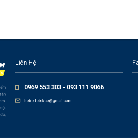
Liên Hệ
F
0969 553 303 - 093 111 9066
iểm
 sản
hotro.fotekco@gmail.com
Nam.
 một
 độ,