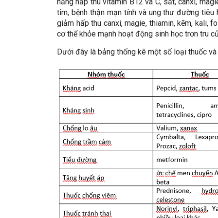
năng hấp thu vitamin B12 và C, sắt, canxi, mag
tim, bệnh thận mạn tính và ung thư đường tiêu 
giảm hấp thu canxi, magie, thiamin, kẽm, kali, f
cơ thể khỏe mạnh hoạt động sinh học trơn tru củ
Dưới đây là bảng thống kê một số loại thuốc v