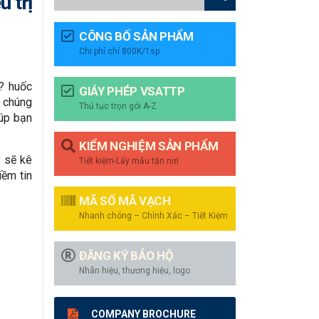
u trị
CÔNG BỐ SẢN PHẨM
Chi phí chỉ 800K/1sp
? huốc
GIÁY PHÉP VSATTP
i chúng
Thủ tục trọn gói A-Z
iúp bạn
KIỂM NGHIỆM SẢN PHẨM
ỹ sẽ kê
Tiết kiệm-Lấy mẫu tận nơi
iềm tin
MÃ SỐ MÃ VẠCH
Nhanh chóng – Chính Xác – Tiết Kiệm
ĐĂNG KÝ BẢO HỘ
Nhãn hiệu, thương hiệu, logo
COMPANY BROCHURE