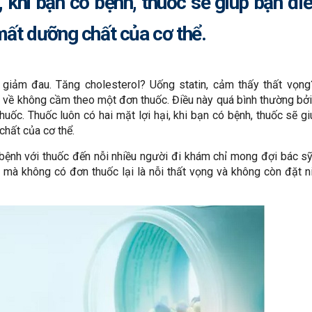
, khi bạn có bệnh, thuốc sẽ giúp bạn điề
mất dưỡng chất của cơ thể.
giảm đau. Tăng cholesterol? Uống statin, cảm thấy thất vọng
 về không cầm theo một đơn thuốc. Điều này quá bình thường bở
thuốc. Thuốc luôn có hai mặt lợi hại, khi bạn có bệnh, thuốc sẽ g
chất của cơ thể.
bệnh với thuốc đến nỗi nhiều người đi khám chỉ mong đợi bác s
ề mà không có đơn thuốc lại là nỗi thất vọng và không còn đặt n