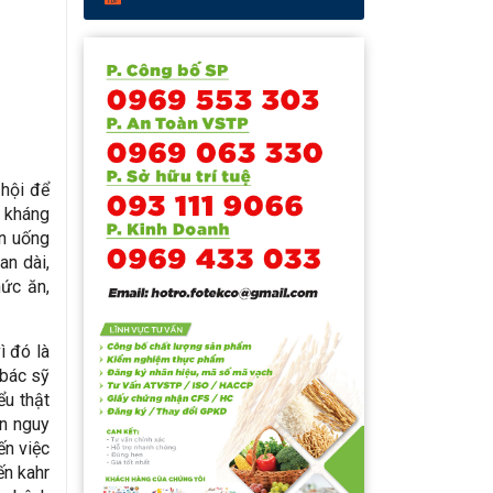
 hội để
g kháng
ốn uống
an dài,
hức ăn,
ì đó là
 bác sỹ
ểu thật
ẩn nguy
ến việc
ến kahr