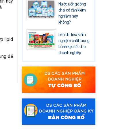
ein hay
Nước uống đóng
à.
chai có cần kiểm
nghiệm hay
không?
Lên chỉ tiêu kiểm
p lipid
nghiệm chất lượng
bánh kẹo tết cho
doanh nghiệp
dụng để