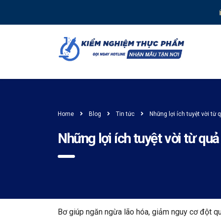
Home
Blog
Tin tức
Những lợi ích tuyệt vời từ 
Những lợi ích tuyệt vời từ quả
Bơ giúp ngăn ngừa lão hóa, giảm nguy cơ đột qu