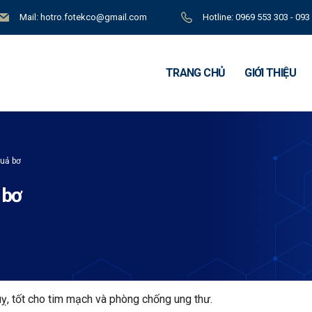
Mail: hotro.fotekco@gmail.com
Hotline: 0969 553 303 - 093
TRANG CHỦ
GIỚI THIỆU
quả bơ
 bơ
ỵ, tốt cho tim mạch và phòng chống ung thư.