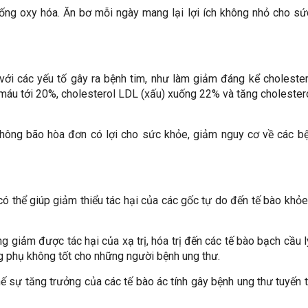
hống oxy hóa. Ăn bơ mỗi ngày mang lại lợi ích không nhỏ cho s
 với các yếu tố gây ra bệnh tim, như làm giảm đáng kể choleste
m máu tới 20%, cholesterol LDL (xấu) xuống 22% và tăng choleste
không bão hòa đơn có lợi cho sức khỏe, giảm nguy cơ về các b
ó thể giúp giảm thiểu tác hại của các gốc tự do đến tế bào khỏ
 giảm được tác hại của xạ trị, hóa trị đến các tế bào bạch cầu
g phụ không tốt cho những người bệnh ung thư.
ế sự tăng trưởng của các tế bào ác tính gây bệnh ung thư tuyến ti