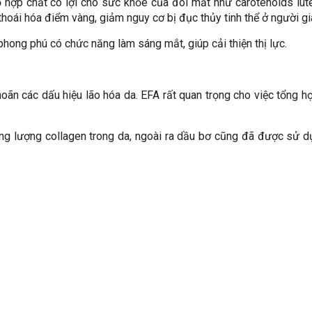
 hợp chất có lợi cho sức khỏe của đôi mắt như carotenoids lut
oái hóa điểm vàng, giảm nguy cơ bị đục thủy tinh thể ở người gi
hong phú có chức năng làm sáng mắt, giúp cải thiện thị lực.
 hoãn các dấu hiệu lão hóa da. EFA rất quan trọng cho việc tổng hợ
ổng lượng collagen trong da, ngoài ra dầu bơ cũng đã được sử 