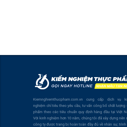
Kiemnghiemthucpham.com.vn cung cấp dịch vụ k
nghiệm chỉ tiêu theo yêu cầu, tư vấn công bố chất lượng
phẩm theo các tiêu chuẩn quy định hàng đầu tại Việt 
Với kinh nghiệm hơn 10 năm, chúng tôi đã xây dựng nên
công ty được trang bị hoàn toàn đầy đủ về nhân sự, trình