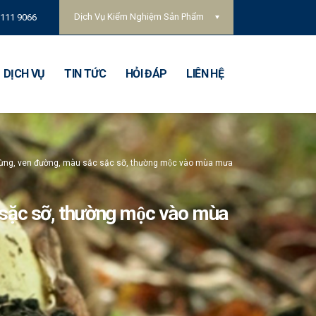
Dịch Vụ Kiểm Nghiệm Sản Phẩm
 111 9066
DỊCH VỤ
TIN TỨC
HỎI ĐÁP
LIÊN HỆ
rừng, ven đường, màu sắc sặc sỡ, thường mộc vào mùa mưa
sặc sỡ, thường mộc vào mùa