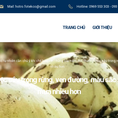
Mail: hotro.fotekco@gmail.com
Hotline: 0969 553 303 - 093
TRANG CHỦ
GIỚI THIỆU
 tự nhiên cần chú ý khi chế biến
hững loại nấm độc thường mộc sâu trong 
nhiều hơn
ộc sâu trong rừng, ven đường, màu sắc 
mưa nhiều hơn