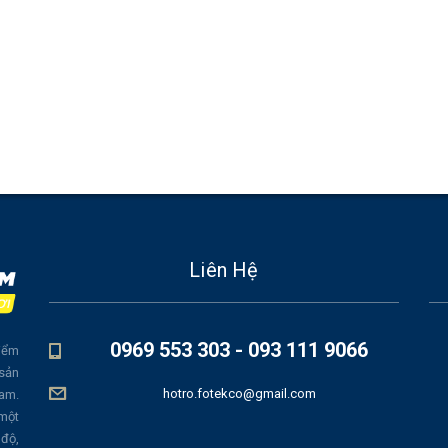
Liên Hệ
0969 553 303 - 093 111 9066
iểm
 sản
hotro.fotekco@gmail.com
Nam.
 một
 độ,