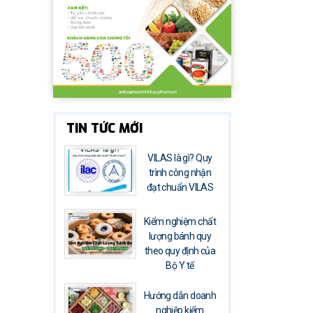
TIN TỨC MỚI
VILAS là gì? Quy
trình công nhận
đạt chuẩn VILAS
Kiểm nghiệm chất
lượng bánh quy
theo quy định của
Bộ Y tế
Hướng dẫn doanh
nghiệp kiểm