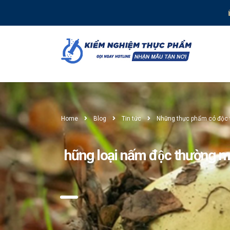
Home
Blog
Tin tức
Những thực phẩm có độc tố
hững loại nấm độc thường m