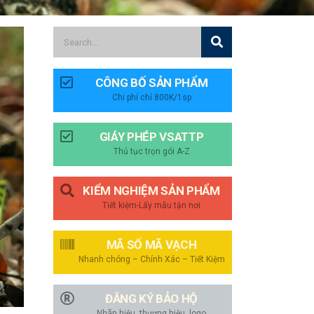
CÔNG BỐ SẢN PHẨM
Chi phí chỉ 800K/1sp
GIÁY PHÉP VSATTP
Thủ tục trọn gói A-Z
KIỂM NGHIỆM SẢN PHẨM
Tiết kiệm-Lấy mẫu tận nơi
MÃ SỐ MÃ VẠCH
Nhanh chóng – Chính Xác – Tiết Kiệm
ĐĂNG KÝ BẢO HỘ
Nhãn hiệu, thương hiệu, logo