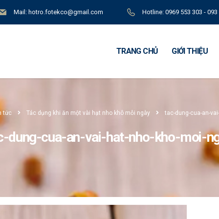
Mail: hotro.fotekco@gmail.com
Hotline: 0969 553 303 - 093
TRANG CHỦ
GIỚI THIỆU
n tức
Tác dụng khi ăn một vài hạt nho khô mỗi ngày
tac-dung-cua-an-vai
c-dung-cua-an-vai-hat-nho-kho-moi-n