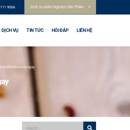
Dịch Vụ Kiểm Nghiệm Sản Phẩm
 111 9066
DỊCH VỤ
TIN TỨC
HỎI ĐÁP
LIÊN HỆ
-hat-nho-kho-moi-ngay
gay