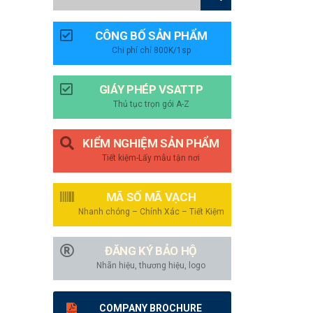
CÔNG BỐ SẢN PHẨM
Chi phí chỉ 800K/1sp
GIÁY PHÉP VSATTP
Thủ tục trọn gói A-Z
KIỂM NGHIỆM SẢN PHẨM
Tiết kiệm-Lấy mẫu tận nơi
MÃ SỐ MÃ VẠCH
Nhanh chóng – Chính Xác – Tiết Kiệm
ĐĂNG KÝ BẢO HỘ
Nhãn hiệu, thương hiệu, logo
COMPANY BROCHURE