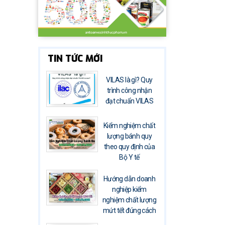
TIN TỨC MỚI
VILAS là gì? Quy
trình công nhận
đạt chuẩn VILAS
Kiểm nghiệm chất
lượng bánh quy
theo quy định của
Bộ Y tế
Hướng dẫn doanh
nghiệp kiểm
nghiệm chất lượng
mứt tết đúng cách