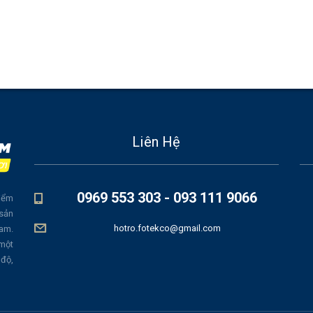
Liên Hệ
0969 553 303 - 093 111 9066
iểm
 sản
hotro.fotekco@gmail.com
Nam.
 một
 độ,