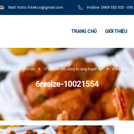
Mail: hotro.fotekco@gmail.com
Hotline: 0969 553 303 - 093
TRANG CHỦ
GIỚI THIỆU
Blog
Tin tức
Vì sao trẻ em cũng bị tăng huyết áp?
6resize-100
6resize-10021554