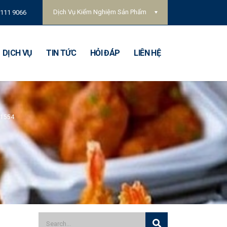
Dịch Vụ Kiểm Nghiệm Sản Phẩm
 111 9066
DỊCH VỤ
TIN TỨC
HỎI ĐÁP
LIÊN HỆ
21554