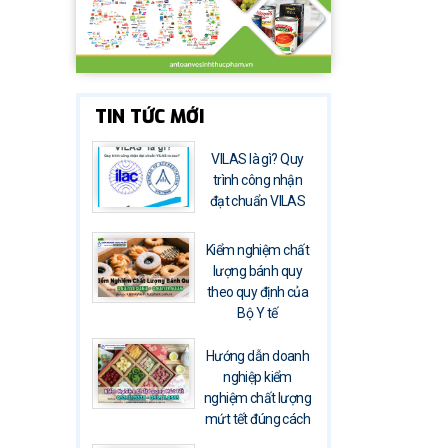
TIN TỨC MỚI
VILAS là gì? Quy
trình công nhận
đạt chuẩn VILAS
Kiểm nghiệm chất
lượng bánh quy
theo quy định của
Bộ Y tế
Hướng dẫn doanh
nghiệp kiểm
nghiệm chất lượng
mứt tết đúng cách