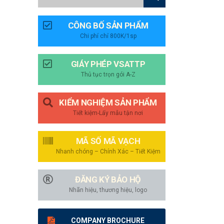
CÔNG BỐ SẢN PHẨM
Chi phí chỉ 800K/1sp
GIÁY PHÉP VSATTP
Thủ tục trọn gói A-Z
KIỂM NGHIỆM SẢN PHẨM
Tiết kiệm-Lấy mẫu tận nơi
MÃ SỐ MÃ VẠCH
Nhanh chóng – Chính Xác – Tiết Kiệm
ĐĂNG KÝ BẢO HỘ
Nhãn hiệu, thương hiệu, logo
COMPANY BROCHURE