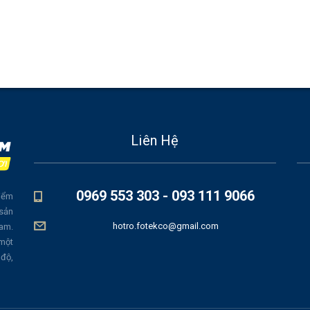
Liên Hệ
0969 553 303 - 093 111 9066
iểm
 sản
hotro.fotekco@gmail.com
Nam.
 một
 độ,