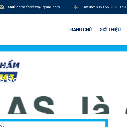
Mail: hotro.fotekco@gmail.com
Hotline: 0969 553 303 - 093
TRANG CHỦ
GIỚI THIỆU
ản phẩm
VILAS là gì? Quy trình công nhận đạt chuẩn VILAS
VILAS là gì? 
S là gì? Quy trình công nhận đạt chuẩn 