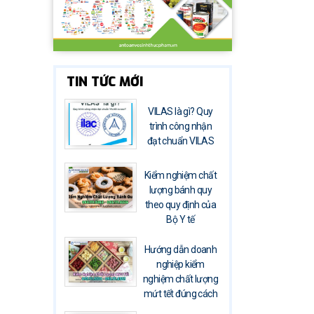
TIN TỨC MỚI
VILAS là gì? Quy
trình công nhận
đạt chuẩn VILAS
Kiểm nghiệm chất
lượng bánh quy
theo quy định của
Bộ Y tế
Hướng dẫn doanh
nghiệp kiểm
nghiệm chất lượng
mứt tết đúng cách