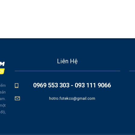
Liên Hệ
0969 553 303 - 093 111 9066
iểm
 sản
hotro.fotekco@gmail.com
Nam.
 một
 độ,