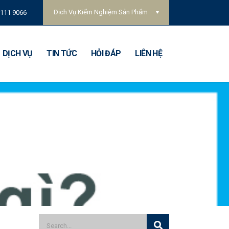
Dịch Vụ Kiểm Nghiệm Sản Phẩm
 111 9066
DỊCH VỤ
TIN TỨC
HỎI ĐÁP
LIÊN HỆ
Quy trình công nhận đạt chuẩn VILAS
VILAS