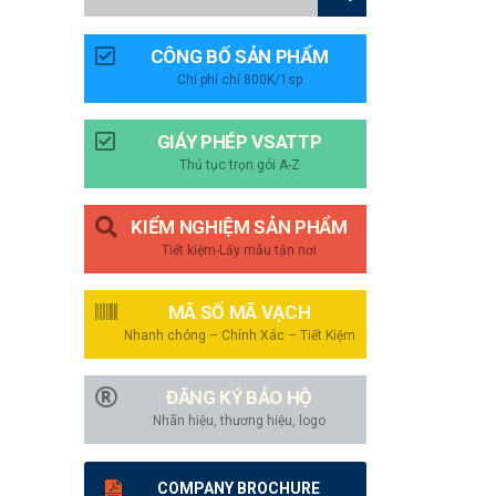
CÔNG BỐ SẢN PHẨM
Chi phí chỉ 800K/1sp
GIÁY PHÉP VSATTP
Thủ tục trọn gói A-Z
KIỂM NGHIỆM SẢN PHẨM
Tiết kiệm-Lấy mẫu tận nơi
MÃ SỐ MÃ VẠCH
Nhanh chóng – Chính Xác – Tiết Kiệm
ĐĂNG KÝ BẢO HỘ
Nhãn hiệu, thương hiệu, logo
COMPANY BROCHURE