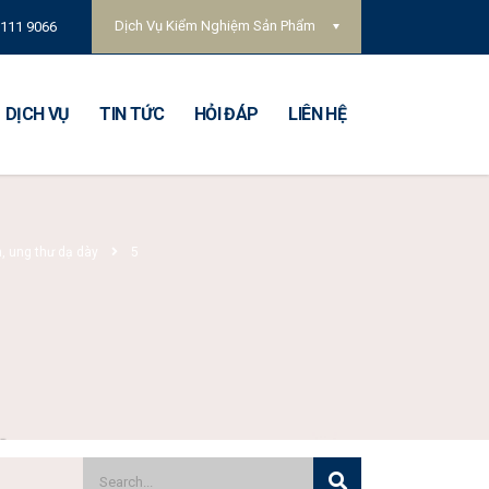
Dịch Vụ Kiểm Nghiệm Sản Phẩm
 111 9066
DỊCH VỤ
TIN TỨC
HỎI ĐÁP
LIÊN HỆ
n, ung thư dạ dày
5