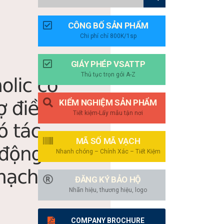
CÔNG BỐ SẢN PHẨM
Chi phí chỉ 800K/1sp
GIÁY PHÉP VSATTP
Thủ tục trọn gói A-Z
KIỂM NGHIỆM SẢN PHẨM
Tiết kiệm-Lấy mẫu tận nơi
MÃ SỐ MÃ VẠCH
Nhanh chóng – Chính Xác – Tiết Kiệm
ĐĂNG KÝ BẢO HỘ
Nhãn hiệu, thương hiệu, logo
COMPANY BROCHURE