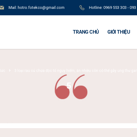
Mail: hotro.fotekco@gmail.com
Hotline: 0969 553 303 - 093
TRANG CHỦ
GIỚI THIỆU
 tức
3 loại rau củ chứa độc tố nguy hiểm, ăn nhiều còn có thể gây ung thư ga
5