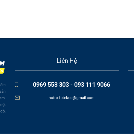
Liên Hệ
0969 553 303 - 093 111 9066
iểm
 sản
hotro.fotekco@gmail.com
Nam.
 một
 độ,