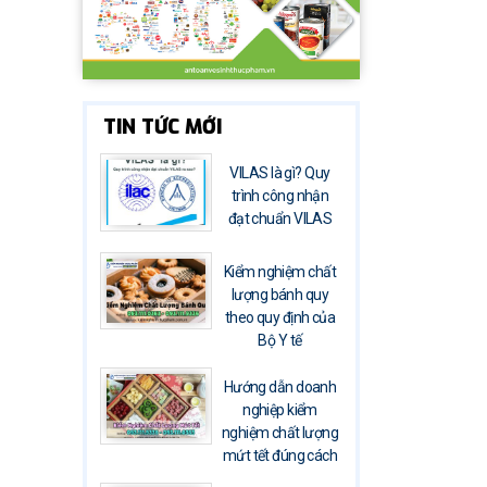
TIN TỨC MỚI
VILAS là gì? Quy
trình công nhận
đạt chuẩn VILAS
Kiểm nghiệm chất
lượng bánh quy
theo quy định của
Bộ Y tế
Hướng dẫn doanh
nghiệp kiểm
nghiệm chất lượng
mứt tết đúng cách