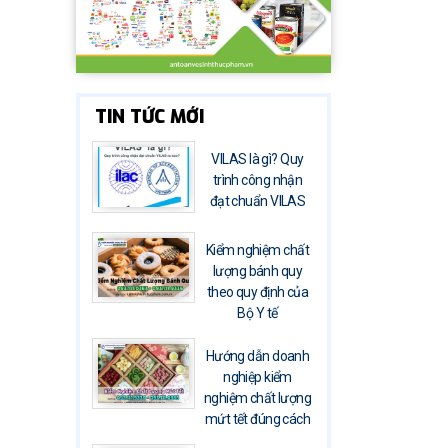
TIN TỨC MỚI
VILAS là gì? Quy
trình công nhận
đạt chuẩn VILAS
Kiểm nghiệm chất
lượng bánh quy
theo quy định của
Bộ Y tế
Hướng dẫn doanh
nghiệp kiểm
nghiệm chất lượng
mứt tết đúng cách