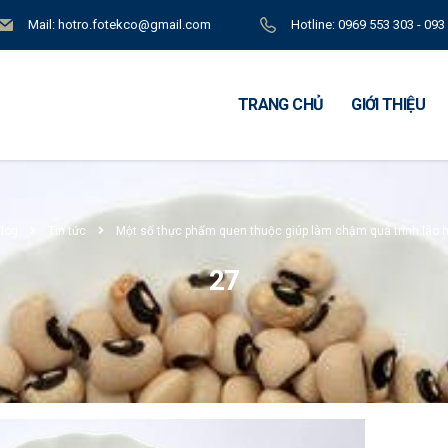
Mail: hotro.fotekco@gmail.com
Hotline: 0969 553 303 - 093
TRANG CHỦ
GIỚI THIỆU
log
Tin tức
Một số thực phẩm quen thuộc giúp làm chậm quá trình lão 
27