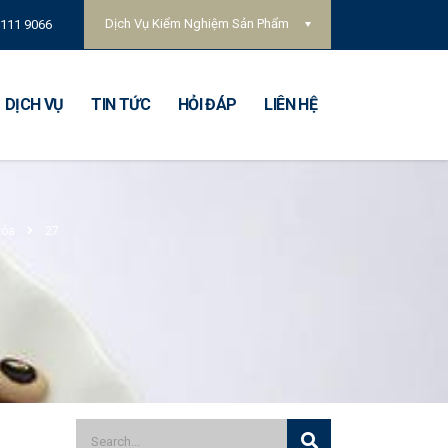
Dịch Vụ Kiểm Nghiệm Sản Phẩm
 111 9066
DỊCH VỤ
TIN TỨC
HỎI ĐÁP
LIÊN HỆ
hóa
27