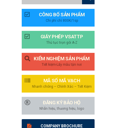
CÔNG BỐ SẢN PHẨM
Chi phí chỉ 800K/1sp
GIÁY PHÉP VSATTP
Thủ tục trọn gói A-Z
KIỂM NGHIỆM SẢN PHẨM
Tiết kiệm-Lấy mẫu tận nơi
MÃ SỐ MÃ VẠCH
Nhanh chóng – Chính Xác – Tiết Kiệm
ĐĂNG KÝ BẢO HỘ
Nhãn hiệu, thương hiệu, logo
COMPANY BROCHURE