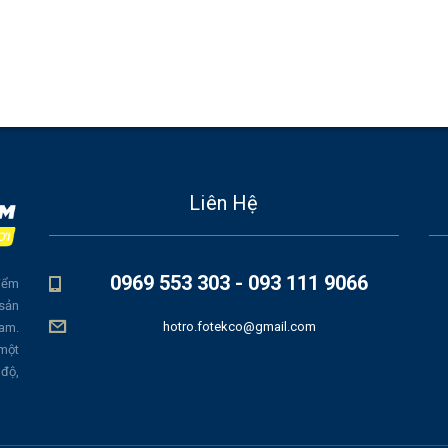
Liên Hệ
0969 553 303 - 093 111 9066
iểm
 sản
hotro.fotekco@gmail.com
Nam.
 một
 độ,