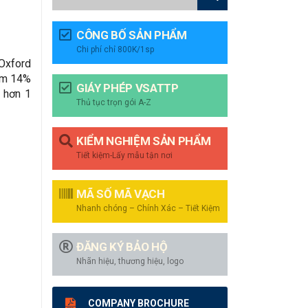
CÔNG BỐ SẢN PHẨM
Chi phí chỉ 800K/1sp
 Oxford
iảm 14%
GIÁY PHÉP VSATTP
t hơn 1
Thủ tục trọn gói A-Z
KIỂM NGHIỆM SẢN PHẨM
Tiết kiệm-Lấy mẫu tận nơi
MÃ SỐ MÃ VẠCH
Nhanh chóng – Chính Xác – Tiết Kiệm
ĐĂNG KÝ BẢO HỘ
Nhãn hiệu, thương hiệu, logo
COMPANY BROCHURE