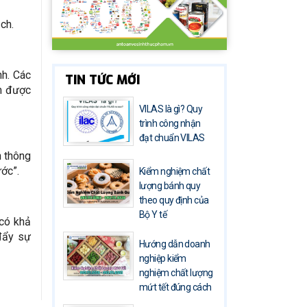
ch.
nh. Các
TIN TỨC MỚI
ảm được
VILAS là gì? Quy
trình công nhận
đạt chuẩn VILAS
h thông
ước”.
Kiểm nghiệm chất
lượng bánh quy
theo quy định của
Bộ Y tế
 có khả
 đẩy sự
Hướng dẫn doanh
nghiệp kiểm
nghiệm chất lượng
mứt tết đúng cách