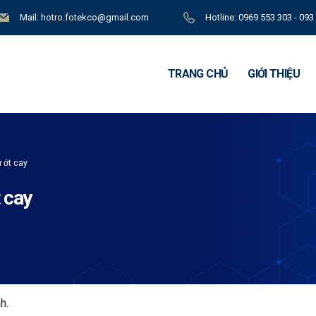
Mail: hotro.fotekco@gmail.com
Hotline: 0969 553 303 - 093
TRANG CHỦ
GIỚI THIỆU
 ớt cay
 cay
h.