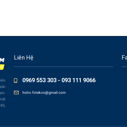
Liên Hệ
F
0969 553 303 - 093 111 9066
iểm
 sản
hotro.fotekco@gmail.com
Nam.
 một
 độ,