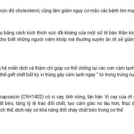
ng mức độ cholesterol, cũng làm giảm nguy cơ mắc các bệnh tim mạ
u bằng cách kích thích sức đề kháng của một số tế bào thần ki
 cho biết những người viêm khớp mà thường xuyên ăn ớt sẽ gi
g hệ miễn dịch và thậm chí giúp cơ thể chống lại các cơn cảm lạn
thể giết chết bất kỳ vi trùng gây cảm lạnh ngay “ từ trong trứng n
capsaicin (C9H1402) có vị cay, tính nóng, tán hàn. Vị cay của ớt
hất béo, tăng tỷ lệ trao đổi chất, tạo cảm giác no lâu hơn, thúc
 dịch thể, dịch này có khả năng đốt cháy chất béo trong cơ thể.