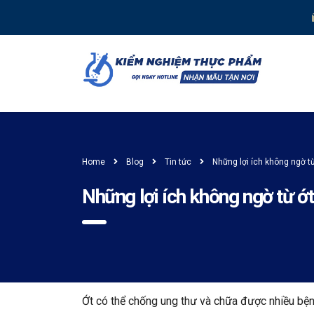
Home
Blog
Tin tức
Những lợi ích không ngờ từ
Những lợi ích không ngờ từ ớt
Ớt có thể chống ung thư và chữa được nhiều bện